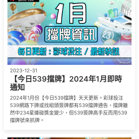
2023-12-31
【今日539擋牌】2024年1月即時
通知
2024年1月份【今日539擋牌】天天更新。彩球投注
539網路下牌或找組頭簽牌都有539擋牌通告，擋牌雖
然中234星連碰獎金變少，但539簽牌高手反而用539
擋牌號來抓牌。