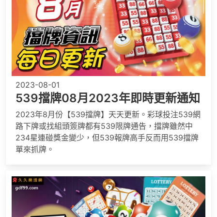
2023-08-01
539擋牌08月2023年即時更新通知
2023年8月份【539擋牌】天天更新。彩球投注539網
路下牌或找組頭簽牌都有539限牌通告，擋牌雖然中
234星連碰獎金變少，但539報牌高手反而用539擋牌
單來抓牌。