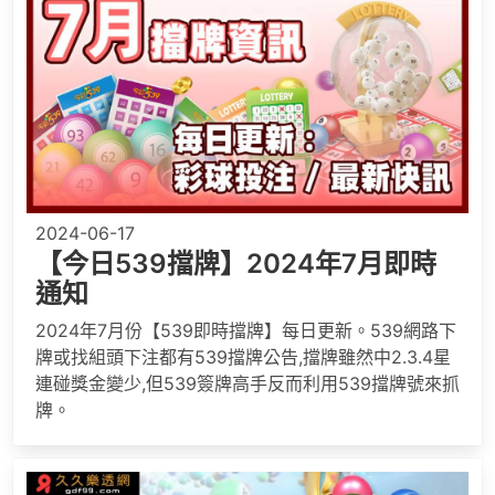
2024-06-17
【今日539擋牌】2024年7月即時
通知
2024年7月份【539即時擋牌】每日更新。539網路下
牌或找組頭下注都有539擋牌公告,擋牌雖然中2.3.4星
連碰獎金變少,但539簽牌高手反而利用539擋牌號來抓
牌。