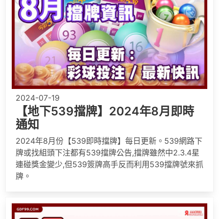
2024-07-19
【地下539擋牌】2024年8月即時
通知
2024年8月份【539即時擋牌】每日更新。539網路下
牌或找組頭下注都有539擋牌公告,擋牌雖然中2.3.4星
連碰獎金變少,但539簽牌高手反而利用539擋牌號來抓
牌。