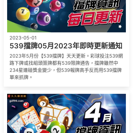
2023-05-01
539擋牌05月2023年即時更新通知
2023年5月份【539擋牌】天天更新。彩球投注539網
路下牌或找組頭簽牌都有539限牌通告，擋牌雖然中
234星連碰獎金變少，但539報牌高手反而用539擋牌
單來抓牌。