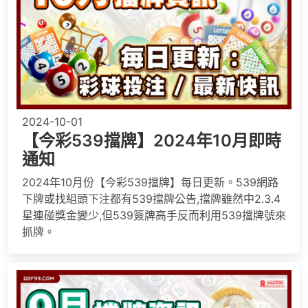
2024-10-01
【今彩539擋牌】2024年10月即時
通知
2024年10月份【今彩539擋牌】每日更新。539網路
下牌或找組頭下注都有539擋牌公告,擋牌雖然中2.3.4
星連碰獎金變少,但539簽牌高手反而利用539擋牌號來
抓牌。