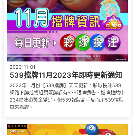
2023-11-01
539擋牌11月2023年即時更新通知
2023年11月份【539擋牌】天天更新。彩球投注539
網路下牌或找組頭簽牌都有539限牌通告，擋牌雖然中
234星連碰獎金變少，但539報牌高手反而用539擋牌
單來抓牌。