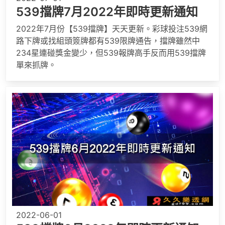
539擋牌7月2022年即時更新通知
2022年7月份【539擋牌】天天更新。彩球投注539網
路下牌或找組頭簽牌都有539限牌通告，擋牌雖然中
234星連碰獎金變少，但539報牌高手反而用539擋牌
單來抓牌。
2022-06-01