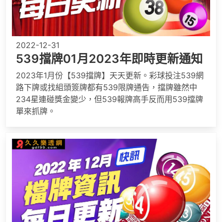
2022-12-31
539擋牌01月2023年即時更新通知
2023年1月份【539擋牌】天天更新。彩球投注539網
路下牌或找組頭簽牌都有539限牌通告，擋牌雖然中
234星連碰獎金變少，但539報牌高手反而用539擋牌
單來抓牌。