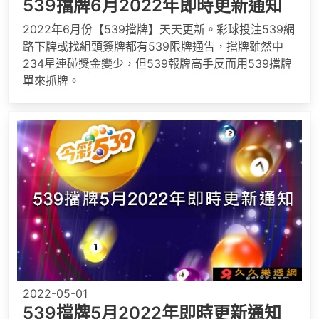
539擋牌6月2022年即時更新通知
2022年6月份【539擋牌】天天更新。彩球投注539網
路下牌或找組頭簽牌都有539限牌通告，擋牌雖然中
234星連碰獎金變少，但539報牌高手反而用539擋牌
單來抓牌。
2022-05-01
539擋牌5月2022年即時更新通知