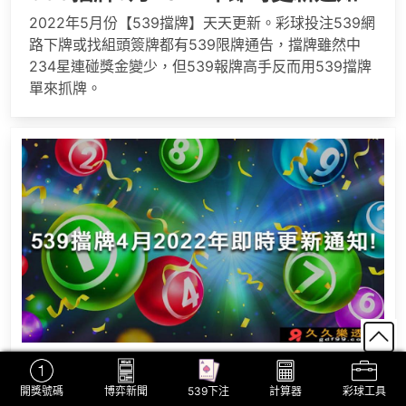
2022年5月份【539擋牌】天天更新。彩球投注539網
路下牌或找組頭簽牌都有539限牌通告，擋牌雖然中
234星連碰獎金變少，但539報牌高手反而用539擋牌
單來抓牌。
2022-03-28
539擋牌4月2022年即時更新通知
開獎號碼
博弈新聞
539下注
計算器
彩球工具