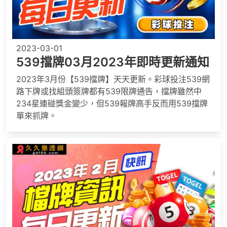
2023-03-01
539擋牌03月2023年即時更新通知
2023年3月份【539擋牌】天天更新。彩球投注539網
路下牌或找組頭簽牌都有539限牌通告，擋牌雖然中
234星連碰獎金變少，但539報牌高手反而用539擋牌
單來抓牌。