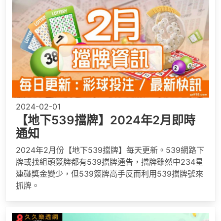
2024-02-01
【地下539擋牌】2024年2月即時
通知
2024年2月份【地下539擋牌】每天更新。539網路下
牌或找組頭簽牌都有539擋牌通告，擋牌雖然中234星
連碰獎金變少，但539簽牌高手反而利用539擋牌號來
抓牌。