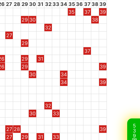
26
27
28
29
30
31
32
33
34
35
36
37
38
39
35
37
39
29
30
38
32
27
29
37
26
29
31
26
29
39
30
34
34
39
32
30
33
5
27
28
39
3
9
27
29
31
33