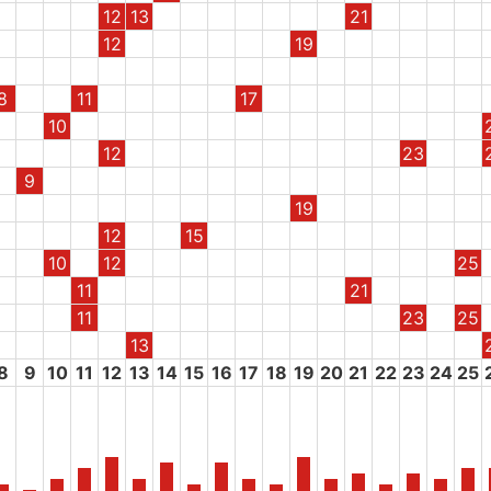
12
13
21
12
19
8
11
17
10
12
23
9
19
12
15
10
12
25
11
21
11
23
25
13
8
9
10
11
12
13
14
15
16
17
18
19
20
21
22
23
24
25