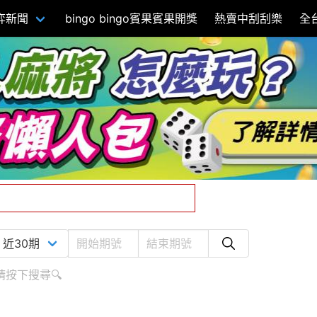
弈新聞
bingo bingo賓果賓果開獎
熱賣中刮刮樂
全
請按下搜尋🔍