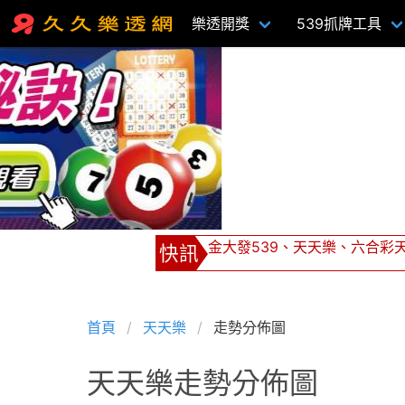
樂透開獎
539抓牌工具
金大發539、天天樂、六合彩天天都報
539坐車85元可贏636！1車28
牌支價格挑戰市場最低價，單邊下注不
首頁
天天樂
走勢分佈圖
全館返水0.8%，返水無極限 ！
天天樂走勢分佈圖