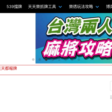
539擋牌
天天樂抓牌工具
樂透玩法攻略
博
牌
12獎金21200
限額！