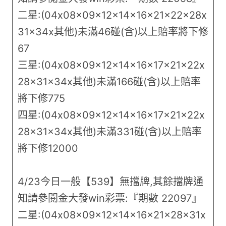
二星:(04x08x09x12x14x16x21x22x28x
31x34x其他)未滿46碰(含)以上賠率將下修
67
三星:(04x08x09x12x14x16x17x21x22x
28x31x34x其他)未滿166碰(含)以上賠率
將下修775
四星:(04x08x09x12x14x16x17x21x22x
28x31x34x其他)未滿331碰(含)以上賠率
將下修12000
4/23今日一般【539】無擋牌,其餘擋牌通
知請參閱金大發win彩票:『期數 22097』
二星:(04x08x09x12x14x16x21x28x31x