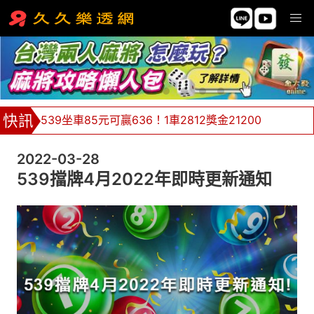
539坐車85元可贏636！1車2812獎金21200
牌支價格挑戰市場最低價，單邊下注不限額！
2022-03-28
全館返水0.8%，返水無極限 ！
539擋牌4月2022年即時更新通知
金大發539、天天樂、六合彩天天都報牌