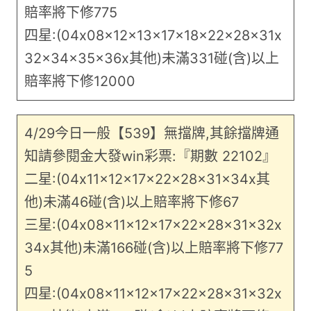
賠率將下修775
四星:(04x08x12x13x17x18x22x28x31x
32x34x35x36x其他)未滿331碰(含)以上
賠率將下修12000
4/29今日一般【539】無擋牌,其餘擋牌通
知請參閱金大發win彩票:『期數 22102』
二星:(04x11x12x17x22x28x31x34x其
他)未滿46碰(含)以上賠率將下修67
三星:(04x08x11x12x17x22x28x31x32x
34x其他)未滿166碰(含)以上賠率將下修77
5
四星:(04x08x11x12x17x22x28x31x32x