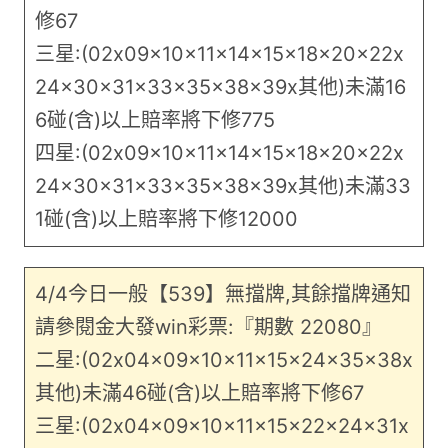
修67
三星:(02x09x10x11x14x15x18x20x22x
24x30x31x33x35x38x39x其他)未滿16
6碰(含)以上賠率將下修775
四星:(02x09x10x11x14x15x18x20x22x
24x30x31x33x35x38x39x其他)未滿33
1碰(含)以上賠率將下修12000
4/4今日一般【539】無擋牌,其餘擋牌通知
請參閱金大發win彩票:『期數 22080』
二星:(02x04x09x10x11x15x24x35x38x
其他)未滿46碰(含)以上賠率將下修67
三星:(02x04x09x10x11x15x22x24x31x