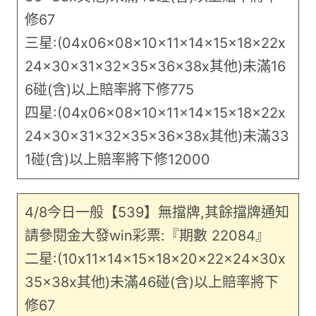
修67
三星:(04x06x08x10x11x14x15x18x22x
24x30x31x32x35x36x38x其他)未滿16
6碰(含)以上賠率將下修775
四星:(04x06x08x10x11x14x15x18x22x
24x30x31x32x35x36x38x其他)未滿33
1碰(含)以上賠率將下修12000
4/8今日一般【539】無擋牌,其餘擋牌通知
請參閱金大發win彩票:『期數 22084』
二星:(10x11x14x15x18x20x22x24x30x
35x38x其他)未滿46碰(含)以上賠率將下
修67