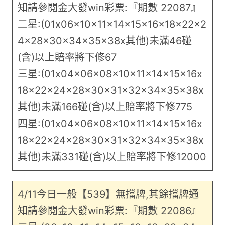
知請參閱金大發win彩票:『期數 22087』
二星:(01x06x10x11x14x15x16x18x22x2
4x28x30x34x35x38x其他)未滿46碰
(含)以上賠率將下修67
三星:(01x04x06x08x10x11x14x15x16x
18x22x24x28x30x31x32x34x35x38x
其他)未滿166碰(含)以上賠率將下修775
四星:(01x04x06x08x10x11x14x15x16x
18x22x24x28x30x31x32x34x35x38x
其他)未滿331碰(含)以上賠率將下修12000
4/11今日一般【539】無擋牌,其餘擋牌通
知請參閱金大發win彩票:『期數 22086』