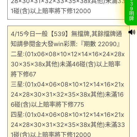
28x30x31x32x33x35x38x其他)未滿33
3
9
1碰(含)以上賠率將下修12000
明
牌
4/15今日一般【539】無擋牌,其餘擋牌通
知請參閱金大發win彩票:『期數 22090』
二星:(01x06x08x10x12x14x16x24x28x
30x35x38x其他)未滿46碰(含)以上賠率
將下修67
三星:(01x04x06x08x10x12x14x16x21x
24x28x30x31x32x35x38x其他)未滿16
6碰(含)以上賠率將下修775
四星:(01x04x06x08x10x12x14x16x21x
24x28x30x31x32x35x38x其他)未滿33
1碰(含)以上賠率將下修12000