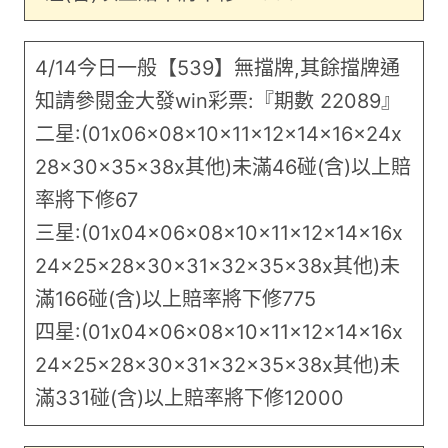
4/14今日一般【539】無擋牌,其餘擋牌通
知請參閱金大發win彩票:『期數 22089』
二星:(01x06x08x10x11x12x14x16x24x
28x30x35x38x其他)未滿46碰(含)以上賠
率將下修67
三星:(01x04x06x08x10x11x12x14x16x
24x25x28x30x31x32x35x38x其他)未
滿166碰(含)以上賠率將下修775
四星:(01x04x06x08x10x11x12x14x16x
24x25x28x30x31x32x35x38x其他)未
滿331碰(含)以上賠率將下修12000