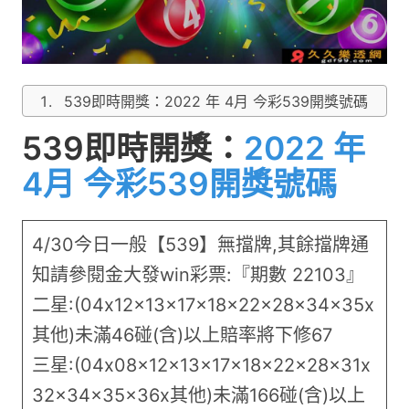
539即時開獎：2022 年 4月 今彩539開獎號碼
539即時開獎：
2022 年
4月 今彩539開獎號碼
4/30今日一般【539】無擋牌,其餘擋牌通
知請參閱金大發win彩票:『期數 22103』
二星:(04x12x13x17x18x22x28x34x35x
其他)未滿46碰(含)以上賠率將下修67
三星:(04x08x12x13x17x18x22x28x31x
32x34x35x36x其他)未滿166碰(含)以上