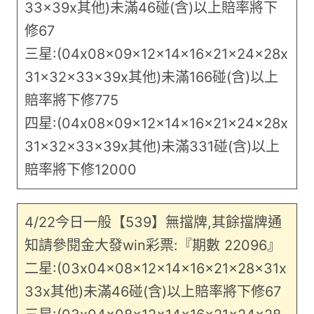
33x39x其他)未滿46碰(含)以上賠率將下
修67
三星:(04x08x09x12x14x16x21x24x28x
31x32x33x39x其他)未滿166碰(含)以上
賠率將下修775
四星:(04x08x09x12x14x16x21x24x28x
31x32x33x39x其他)未滿331碰(含)以上
賠率將下修12000
4/22今日一般【539】無擋牌,其餘擋牌通
知請參閱金大發win彩票:『期數 22096』
二星:(03x04x08x12x14x16x21x28x31x
33x其他)未滿46碰(含)以上賠率將下修67