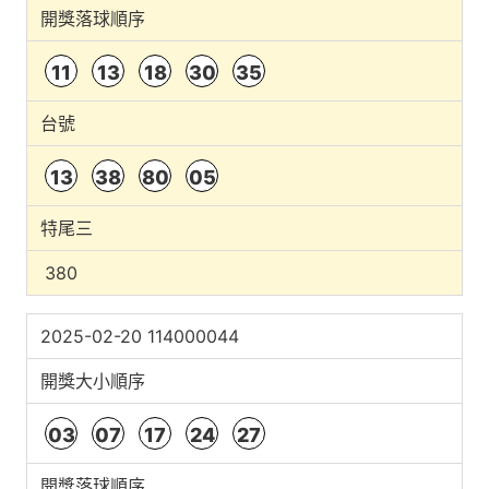
開獎落球順序
11
13
18
30
35
台號
13
38
80
05
特尾三
380
2025-02-20 114000044
開獎大小順序
03
07
17
24
27
開獎落球順序