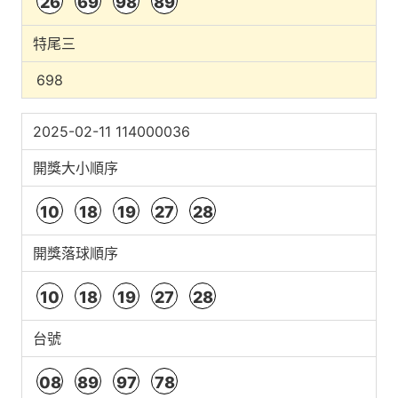
26
69
98
89
特尾三
698
2025-02-11 114000036
開獎大小順序
10
18
19
27
28
開獎落球順序
10
18
19
27
28
台號
08
89
97
78