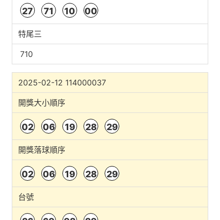
27
71
10
00
特尾三
710
2025-02-12 114000037
開獎大小順序
02
06
19
28
29
開獎落球順序
02
06
19
28
29
台號