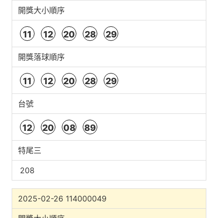
開獎大小順序
11
12
20
28
29
開獎落球順序
11
12
20
28
29
台號
12
20
08
89
特尾三
208
2025-02-26 114000049