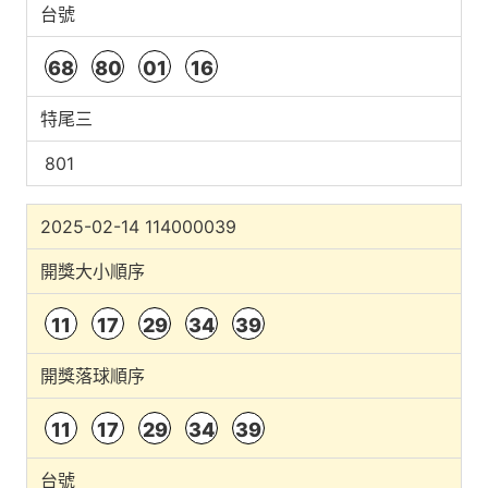
台號
68
80
01
16
特尾三
801
2025-02-14 114000039
開獎大小順序
11
17
29
34
39
開獎落球順序
11
17
29
34
39
台號