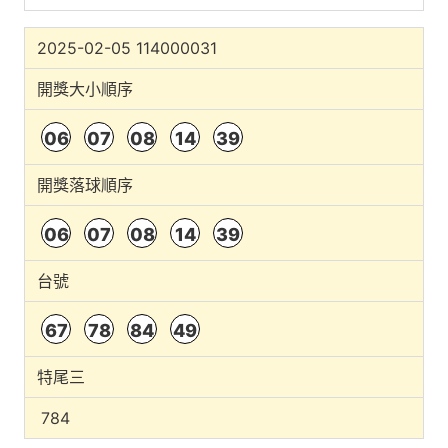
2025-02-05 114000031
開獎大小順序
06
07
08
14
39
開獎落球順序
06
07
08
14
39
台號
67
78
84
49
特尾三
784