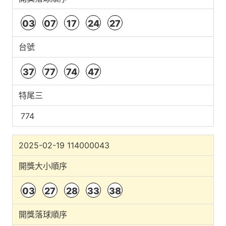
03
07
17
24
27
台號
37
77
74
47
特尾三
774
2025-02-19 114000043
開獎大小順序
03
27
28
33
38
開獎落球順序