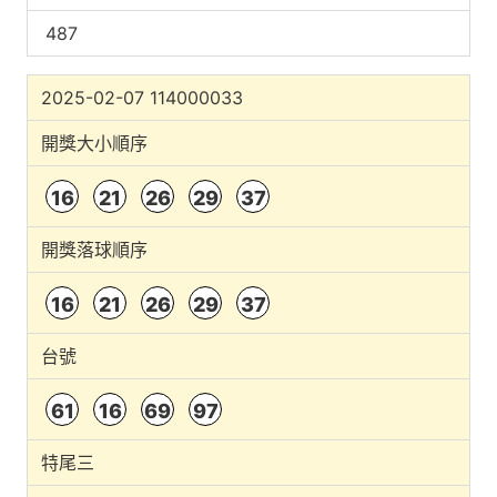
487
2025-02-07 114000033
開獎大小順序
16
21
26
29
37
開獎落球順序
16
21
26
29
37
台號
61
16
69
97
特尾三