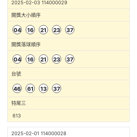
2025-02-03 114000029
開獎大小順序
04
16
21
23
37
開獎落球順序
04
16
21
23
37
台號
46
61
13
37
特尾三
613
2025-02-01 114000028