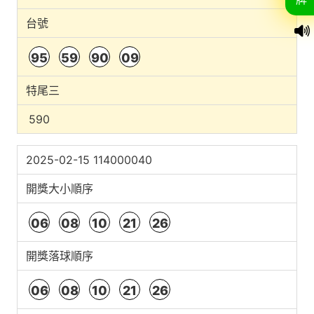
台號
95
59
90
09
特尾三
590
2025-02-15 114000040
開獎大小順序
06
08
10
21
26
開獎落球順序
06
08
10
21
26