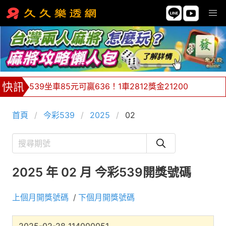
539坐車85元可贏636！1車2812獎金21200
牌支價格挑戰市場最低價，單邊下注不限額！
首頁
今彩539
2025
02
全館返水0.8%，返水無極限 ！
金大發539、天天樂、六合彩天天都報牌
2025 年 02 月 今彩539開獎號碼
上個月開獎號碼
/
下個月開獎號碼