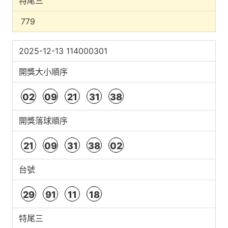
特尾三
779
2025-12-13 114000301
開獎大小順序
02
09
21
31
38
開獎落球順序
21
09
31
38
02
台號
29
91
11
18
特尾三