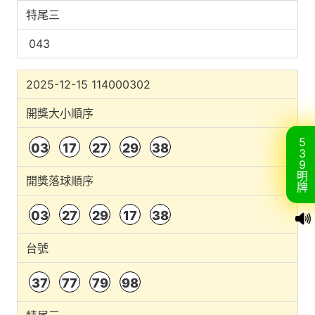
特尾三
043
2025-12-15 114000302
開獎大小順序
5
03
17
27
29
38
3
9
明
開獎落球順序
牌
03
27
29
17
38
台號
37
77
79
98