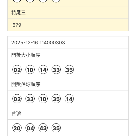
特尾三
679
2025-12-16 114000303
開獎大小順序
02
10
14
33
35
開獎落球順序
02
33
10
35
14
台號
20
04
43
35