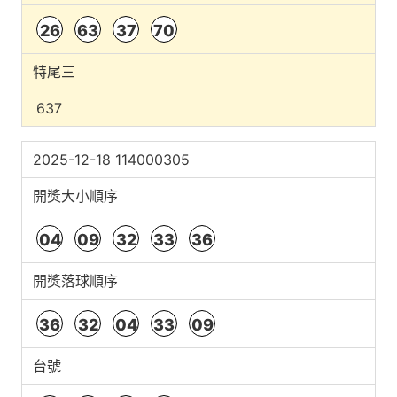
26
63
37
70
特尾三
637
2025-12-18 114000305
開獎大小順序
04
09
32
33
36
開獎落球順序
36
32
04
33
09
台號