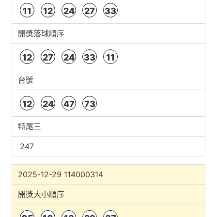
11
12
24
27
33
開獎落球順序
12
27
24
33
11
台號
12
24
47
73
特尾三
247
2025-12-29 114000314
開獎大小順序