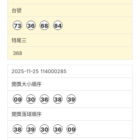
台號
73
36
68
84
特尾三
368
2025-11-25 114000285
開獎大小順序
09
30
36
38
39
開獎落球順序
38
39
30
36
09