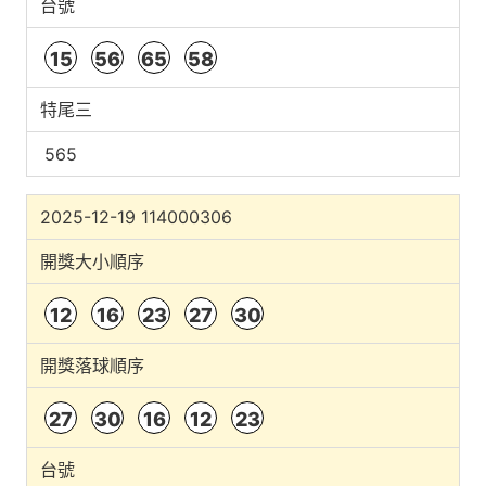
台號
15
56
65
58
特尾三
565
2025-12-19 114000306
開獎大小順序
12
16
23
27
30
開獎落球順序
27
30
16
12
23
台號