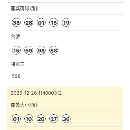
開獎落球順序
38
28
01
15
19
台號
15
59
98
88
特尾三
598
2025-12-26 114000312
開獎大小順序
01
10
20
27
36