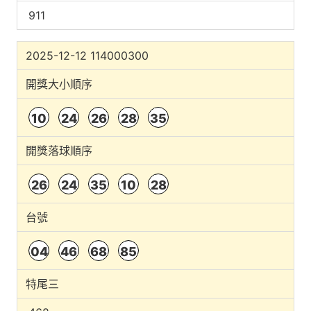
911
2025-12-12 114000300
開獎大小順序
10
24
26
28
35
開獎落球順序
26
24
35
10
28
台號
04
46
68
85
特尾三