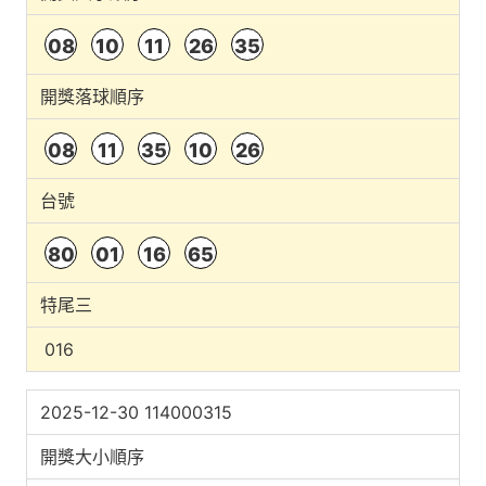
08
10
11
26
35
開獎落球順序
08
11
35
10
26
台號
80
01
16
65
特尾三
016
2025-12-30 114000315
開獎大小順序