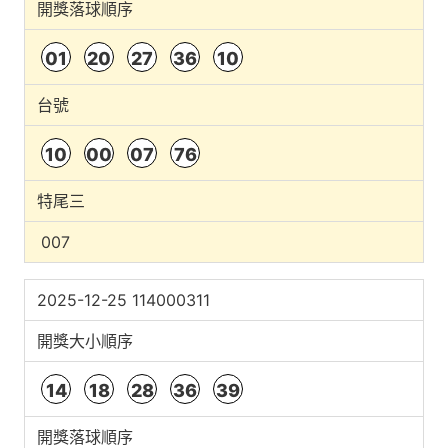
開獎落球順序
01
20
27
36
10
台號
10
00
07
76
特尾三
007
2025-12-25 114000311
開獎大小順序
14
18
28
36
39
開獎落球順序