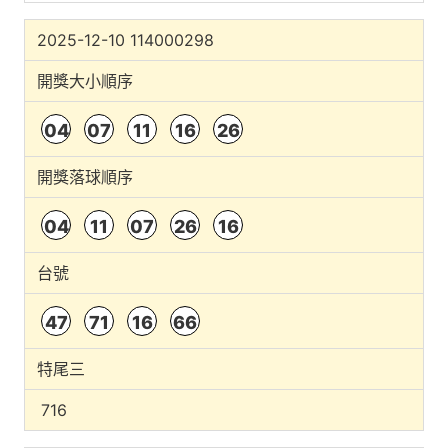
2025-12-10 114000298
開獎大小順序
04
07
11
16
26
開獎落球順序
04
11
07
26
16
台號
47
71
16
66
特尾三
716