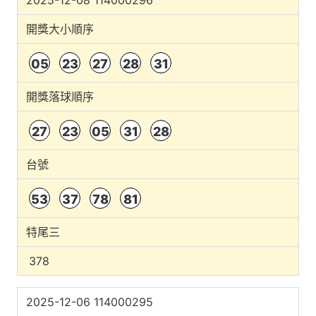
2025-12-08 114000296
開獎大小順序
05
23
27
28
31
開獎落球順序
27
23
05
31
28
台號
53
37
78
81
特尾三
378
2025-12-06 114000295