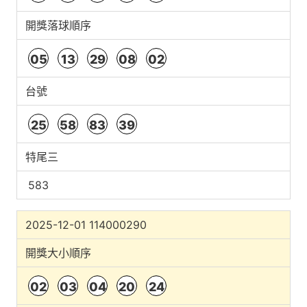
開獎落球順序
05
13
29
08
02
台號
25
58
83
39
特尾三
583
2025-12-01 114000290
開獎大小順序
02
03
04
20
24