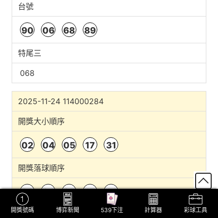
台號
90
06
68
89
特尾三
068
2025-11-24 114000284
開獎大小順序
02
04
05
17
31
開獎落球順序
02
04
05
17
31
開獎號碼
博弈新聞
539下注
計算器
彩球工具
台號