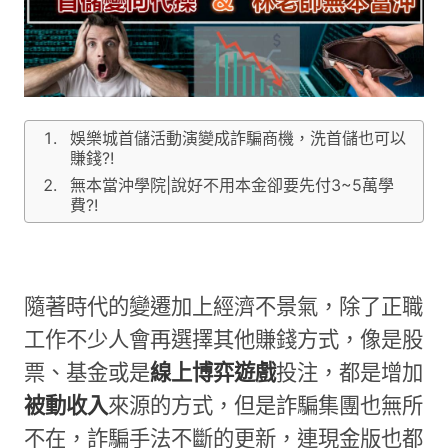
娛樂城首儲活動演變成詐騙商機，洗首儲也可以
賺錢?!
無本當沖學院|說好不用本金卻要先付3~5萬學
費?!
隨著時代的變遷加上經濟不景氣，除了正職
工作不少人會再選擇其他賺錢方式，像是股
票、基金或是
線上博弈遊戲
投注，都是增加
被動收入
來源的方式，但是詐騙集團也無所
不在，詐騙手法不斷的更新，連現金版也都