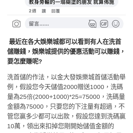
最近在各大娛樂城都可以看到有人在洗首
儲賺錢，娛樂城提供的優惠活動可以賺錢，
要怎麼賺呢
?
洗首儲的作法，以金大發娛樂城首儲活動舉
例，假設您今天儲值
2000
贈送
1000
，洗碼
量為
25倍
(2000+1000)*25=75000
，洗碼量
金額為
75000
，只要您的下注量有超過，不
管您贏多少都可以出款，假設您達到洗碼贏
10
萬，領出來扣掉您剛開始儲值金額的