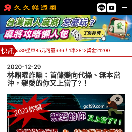
539坐車85元可贏636！1車2812獎金21200
牌支價格挑戰市場最低價，單邊下注不限額！
2020-12-29
全館返水0.8%，返水無極限 ！
林鼎曜詐騙：首儲變向代操、無本當
沖，親愛的你又上當了?！
金大發539、天天樂、六合彩天天都報牌