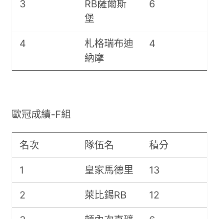
3
RB薩爾斯
6
堡
4
札格瑞布迪
4
納摩
歐冠成績-F組
名次
隊伍名
積分
1
皇家馬德里
13
2
萊比錫RB
12