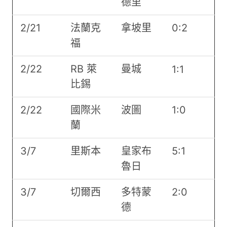
德里
2/21
法蘭克
拿坡里
0:2
福
2/22
RB 萊
曼城
1:1
比錫
2/22
國際米
波圖
1:0
蘭
3/7
里斯本
皇家布
5:1
魯日
3/7
切爾西
多特蒙
2:0
德