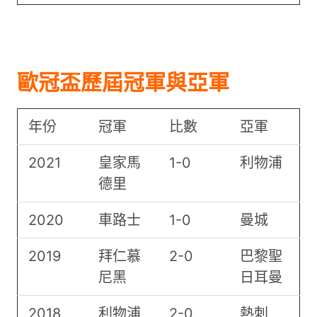
歐冠盃歷屆冠軍與亞軍
年份
冠軍
比數
亞軍
2021
皇家馬
1-0
利物浦
德里
2020
車路士
1-0
曼城
2019
拜仁慕
2-0
巴黎聖
尼黑
日耳曼
2018
利物浦
2-0
熱刺