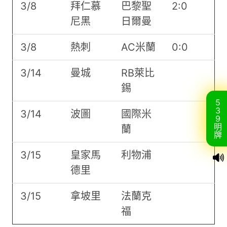
3/8
拜仁慕
巴黎聖
2:0
尼黑
日爾曼
3/8
熱刺
AC米蘭
0:0
3/14
曼城
RB萊比
錫
5
3
3/14
波圖
國際米
9
明
蘭
牌
3/15
皇家馬
利物浦
德里
3/15
拿坡里
法蘭克
福