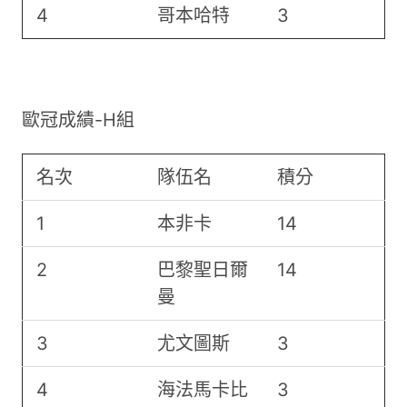
4
哥本哈特
3
歐冠成績-H組
名次
隊伍名
積分
1
本非卡
14
2
巴黎聖日爾
14
曼
3
尤文圖斯
3
4
海法馬卡比
3