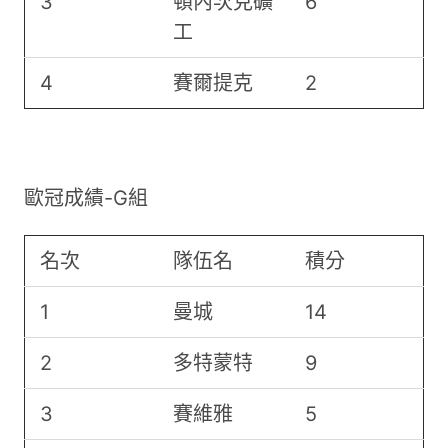
3
頓內次克礦
6
工
4
賽爾提克
2
歐冠成績-G組
名次
隊伍名
積分
1
曼城
14
2
多特蒙特
9
3
賽維雅
5