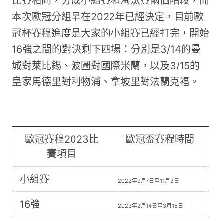
比賽相同，分成小組賽和淘汰賽兩個階段，而
本次歐冠分組早在2022年已經決定，目前歐
冠杯賽程進度是大家的小組賽已經打完，開始
16強之間的對決剩下四場：分別是3/14的曼
城對萊比錫、波圖對國際米蘭，以及3/15的
皇家馬德里對利物浦、拿坡里對法蘭克福。
歐冠賽程2023比
歐冠盃賽程時間
賽項目
小組賽
2022年9月7日至11月2日
16強
2023年2月14日至3月15日