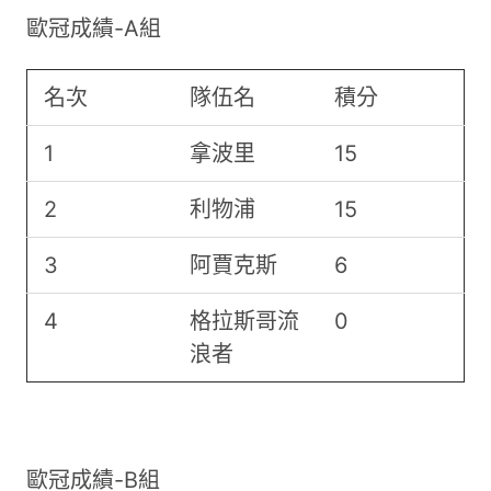
歐冠成績-A組
名次
隊伍名
積分
1
拿波里
15
2
利物浦
15
3
阿賈克斯
6
4
格拉斯哥流
0
浪者
歐冠成績-B組