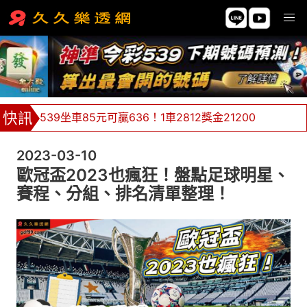
539坐車85元可贏636！1車2812獎金21200
牌支價格挑戰市場最低價，單邊下注不限額！
2023-03-10
全館返水0.8%，返水無極限 ！
歐冠盃2023也瘋狂！盤點足球明星、
賽程、分組、排名清單整理！
金大發539、天天樂、六合彩天天都報牌