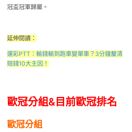
冠盃冠軍歸屬。
延伸閱讀：
運彩PTT：輸錢輸到跑車變單車？3分鐘釐清
賠錢10大主因！
歐冠分組&目前歐冠排名
歐冠分組