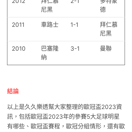
2012
拜仁慕
2-1
多特蒙
尼黑
德
2011
車路士
1-1
拜仁慕
尼黑
2010
巴塞隆
3-1
曼聯
納
結論
以上是久久樂透幫大家整理的歐冠盃2023資
訊，包括歐冠盃2023年的參賽5大足球明星
有哪些、歐冠盃賽程，歐冠分組情形，還有歐