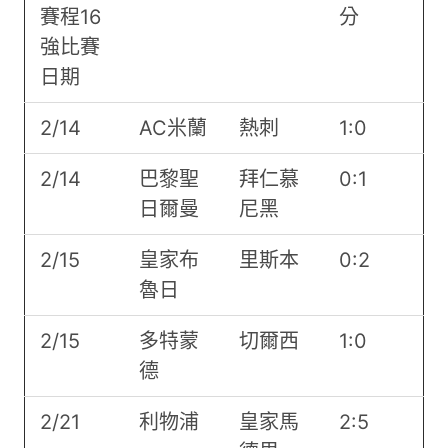
賽程16
分
強比賽
日期
2/14
AC米蘭
熱刺
1:0
2/14
巴黎聖
拜仁慕
0:1
日爾曼
尼黑
2/15
皇家布
里斯本
0:2
魯日
2/15
多特蒙
切爾西
1:0
德
2/21
利物浦
皇家馬
2:5