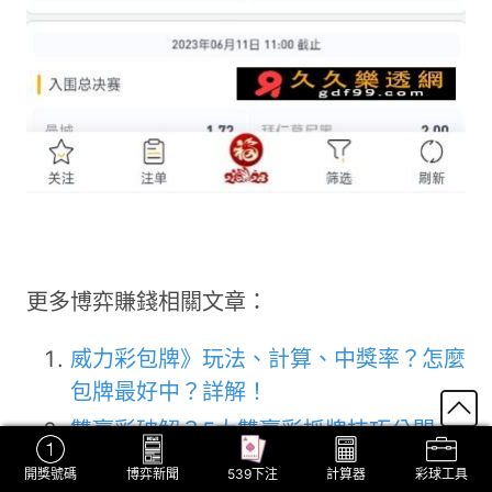
更多博弈賺錢相關文章：
威力彩包牌》玩法、計算、中獎率？怎麼
包牌最好中？詳解！
雙贏彩破解？5大雙贏彩抓牌技巧公開！
鬥地主怎麼玩？規則介紹，附3招神技巧
開獎號碼
博弈新聞
539下注
計算器
彩球工具