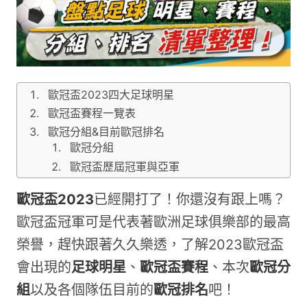
歐冠盃2023四大足球明星
歐冠盃賽程一覽表
歐冠分組&目前歐冠排名
歐冠分組
歐冠盃歷屆冠軍與亞軍
歐冠盃2023
已經開打了！你還沒有跟上嗎？
歐冠盃冠軍可是代表著歐洲足球俱樂部的最高
榮譽，趕快跟著久久樂透，了解2023歐冠盃
會出現的
足球明星
、
歐冠盃賽程
、本次
歐冠分
組
以及各個隊伍目前的
歐冠排名
吧！