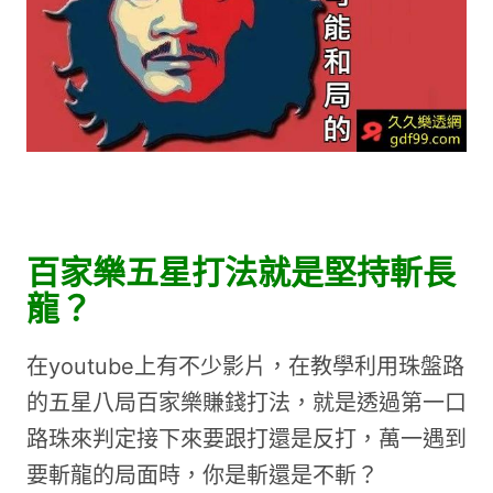
百家樂五星打法就是堅持斬長
龍？
在youtube上有不少影片，在教學利用珠盤路
的五星八局百家樂賺錢打法，就是透過第一口
路珠來判定接下來要跟打還是反打，萬一遇到
要斬龍的局面時，你是斬還是不斬？