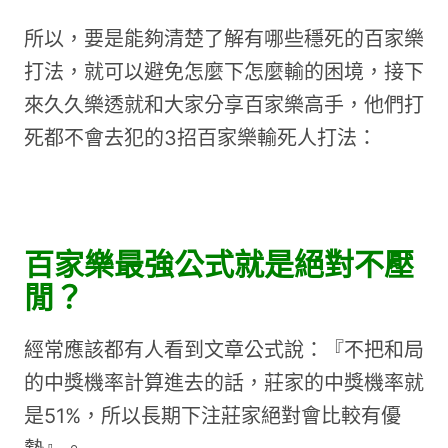
所以，要是能夠清楚了解有哪些穩死的百家樂
打法，就可以避免怎麼下怎麼輸的困境，接下
來久久樂透就和大家分享百家樂高手，他們打
死都不會去犯的3招百家樂輸死人打法：
百家樂最強公式就是絕對不壓
閒？
經常應該都有人看到文章公式說：『不把和局
的中獎機率計算進去的話，莊家的中獎機率就
是51%，所以長期下注莊家絕對會比較有優