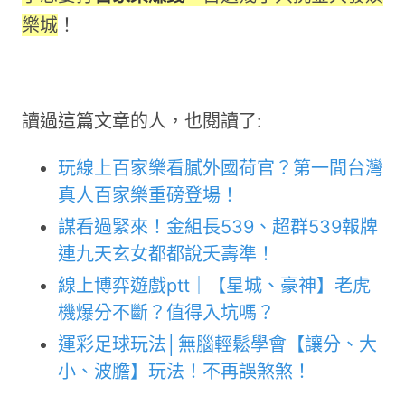
樂城
！
讀過這篇文章的人，也閱讀了:
玩線上百家樂看膩外國荷官？第一間台灣
真人百家樂重磅登場！
謀看過緊來！金組長539、超群539報牌
連九天玄女都都說夭壽準！
線上博弈遊戲ptt｜【星城、豪神】老虎
機爆分不斷？值得入坑嗎？
運彩足球玩法│無腦輕鬆學會【讓分、大
小、波膽】玩法！不再誤煞煞！