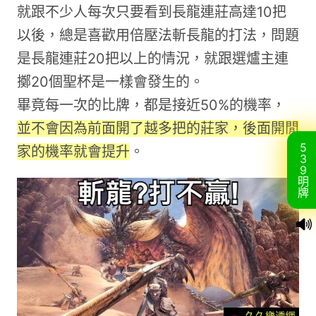
就跟不少人每次只要看到長龍連莊高達10把
以後，總是喜歡用倍壓法斬長龍的打法，問題
是長龍連莊20把以上的情況，就跟選爐主連
擲20個聖杯是一樣會發生的。
畢竟每一次的比牌，都是接近50%的機率，
並不會因為前面開了越多把的莊家，後面開閒
5
家的機率就會提升
。
3
9
明
牌