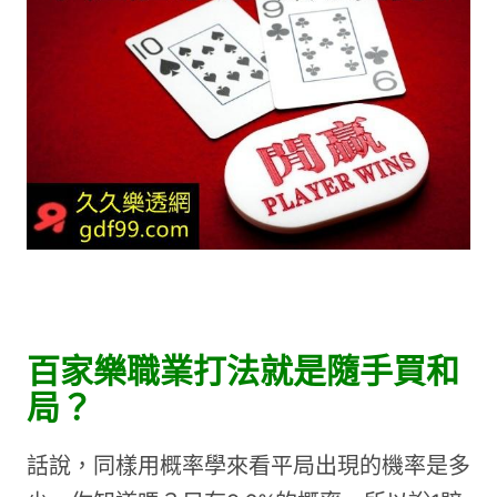
百家樂職業打法就是隨手買和
局？
話說，同樣用概率學來看平局出現的機率是多