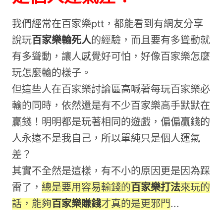
我們經常在百家樂ptt，都能看到有網友分享
說玩
百家樂輸死人
的經驗，而且要有多聳動就
有多聳動，讓人感覺好可怕，好像百家樂怎麼
玩怎麼輸的樣子。
但這些人在百家樂討論區高喊著每玩百家樂必
輸的同時，依然還是有不少百家樂高手默默在
贏錢！明明都是玩著相同的遊戲，偏偏贏錢的
人永遠不是我自己，所以單純只是個人運氣
差？
其實不全然是這樣，有不小的原因更是因為踩
雷了，
總是要用容易輸錢的
百家樂打法
來玩的
話，能夠
百家樂賺錢
才真的是更邪門
...