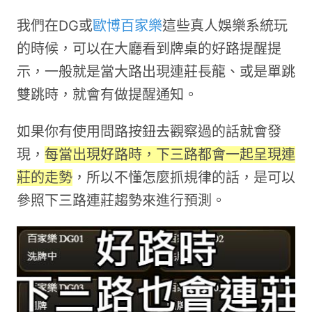
我們在DG或
歐博百家樂
這些真人娛樂系統玩
的時候，可以在大廳看到牌桌的好路提醒提
示，一般就是當大路出現連莊長龍、或是單跳
雙跳時，就會有做提醒通知。
如果你有使用問路按鈕去觀察過的話就會發
現，
每當出現好路時，下三路都會一起呈現連
莊的走勢
，所以不懂怎麼抓規律的話，是可以
參照下三路連莊趨勢來進行預測。