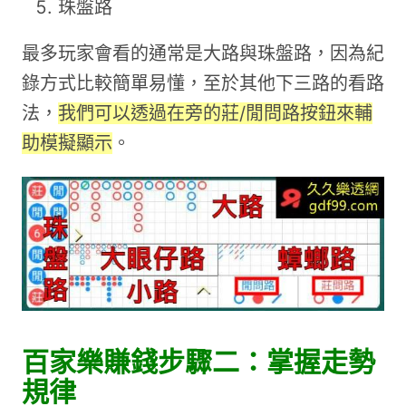
珠盤路
最多玩家會看的通常是大路與珠盤路，因為紀
錄方式比較簡單易懂，至於其他下三路的看路
法，
我們可以透過在旁的莊/閒問路按鈕來輔
助模擬顯示
。
百家樂賺錢步驟二：掌握走勢
規律