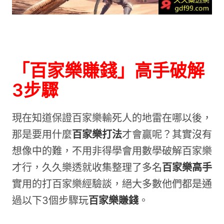
「百家樂賺錢」高手破解
3步驟
現在知道保證百家樂輸死人的地雷在哪以後，
那是要用什麼
百家樂打法
才會贏呢？其實沒有
想像中的難，不用非得學會用數學破解百家樂
才行，久久樂透就收集整理了多名
百家樂高手
實用的打百家樂經驗談，絕大多數他們都是通
過以下3個步驟玩
百家樂賺錢
。