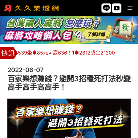
539坐車85元可贏636！1車2812獎金21200
牌支價格挑戰市場最低價，單邊下注不限額！
2022-06-07
全館返水0.8%，返水無極限 ！
百家樂想賺錢？避開3招穩死打法秒變
高手高手高高手！
金大發539、天天樂、六合彩天天都報牌