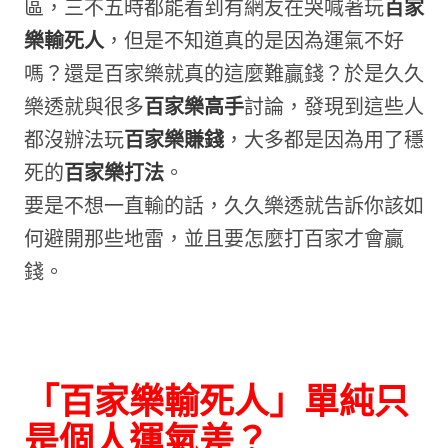
區，三不五時都能看到有網友在哭喊著玩
百家
樂輸死人
，但是不知道真的是因為運氣不好
嗎？還是百家樂就真的這麼難贏錢？於是久久
樂透就與很多
百家樂高手
討論，發現到這些人
都沒辦法玩
百家樂賺錢
，大多都是因為用了穩
死的
百家樂打法
。
要是不想一直輸的話，久久樂透就告訴你該如
何避開那些地雷，並且要怎麼打百家才會贏
錢。
「百家樂輸死人」單純只
是個人運氣差？