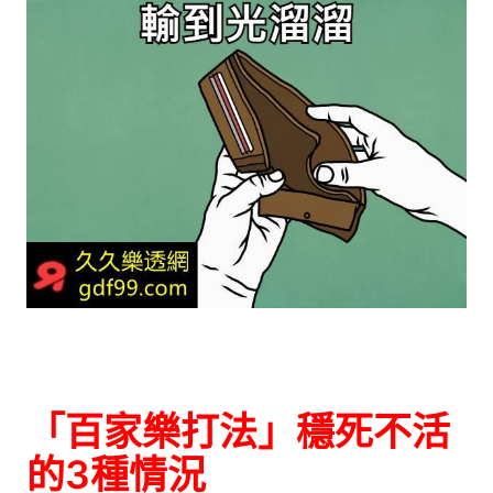
「百家樂打法」穩死不活
的3種情況