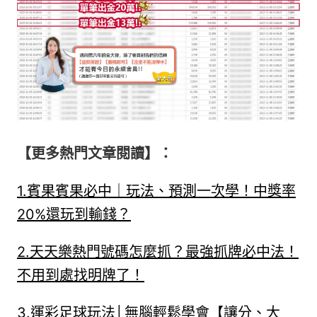
【更多熱門文章閱讀】：
1.
賓果賓果必中｜玩法、預測一次學！中獎率
20%還玩到輸錢？
2.
天天樂熱門號碼怎麼抓？最強抓牌必中法！
不用到處找明牌了！
3.
運彩足球玩法│無腦輕鬆學會【讓分、大