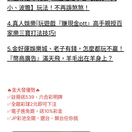
小、波膽】玩法！不再誤煞煞！
4.
真人娛樂|玩遊戲『賺現金ptt』高手親授百
家樂三寶打法技巧!
5.
金好運娛樂城、老子有錢，怎麼都玩不贏！
『幣商廣告』滿天飛，羊毛出在羊身上？
🔥金大發優勢🔥
✅註冊送539、六合彩明牌
✅全館彩球2元即可下注
✅電子進免遊，送10%彩金
✅JP彩池全開、選台、鎖台任你挑