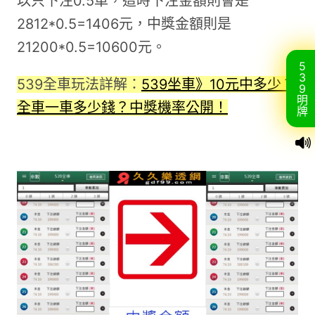
以只下注0.5車，這時下注金額則會是
2812*0.5=1406元，中獎金額則是
21200*0.5=10600元。
5
3
539全車玩法詳解：
539坐車》10元中多少？
9
明
全車一車多少錢？中獎機率公開！
牌