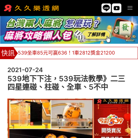
539坐車85元可贏636！1車2812獎金21200
牌支價格挑戰市場最低價，單邊下注不限額！
2021-07-24
全館返水0.8%，返水無極限 ！
539地下下注，539玩法教學》二三
四星連碰、柱碰、全車、5不中
金大發539、天天樂、六合彩天天都報牌