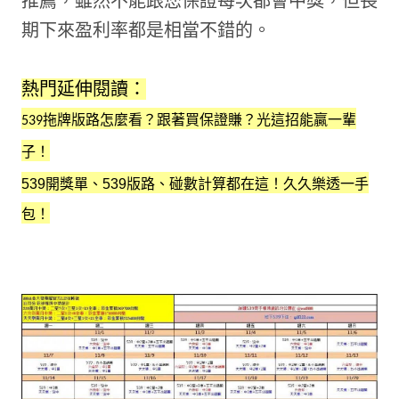
推薦，雖然不能跟您保證每次都會中獎，但長
期下來盈利率都是相當不錯的。
熱門延伸閱讀：
539拖牌版路怎麼看？跟著買保證賺？光這招能贏一輩
子！
539開獎單、539版路、碰數計算都在這！久久樂透一手
包！