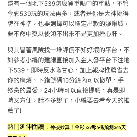
還有一個地下539怎麼買重點中的重點，不管
今彩539玩的玩法再多，或者是你是大神挑得
牌在神準，也要選擇可以穩定出款的娛樂城，
要不然中獎以後領不出來不是更加捶心肝。
與其冒著風險找一堆評價不知好壞的平台，不
如參考小編的建議直接加入金大發平台下注地
下539，即時反水啾甘心，加上報牌推薦省去
你的麻煩，下錯號碼15分鐘內可以撤單，手
殘黨的最愛，24小時可以直接提領，真是即
時又方便，話不多說了，小編要去看今天的推
薦了!
熱
門延伸閱讀：
神機妙算！今彩539報5碼預測365天