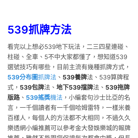
539抓牌方法
看完以上想必539地下玩法，二三四星連碰、
柱碰、全車、5不中大家都懂了，想知道539
選號技巧有哪些，目前主流有幾種抓牌方式，
539分布圖
抓牌法
、
539養牌
法、539算牌程
式，
539包牌
法、
地下539擋牌
法、
539拖牌
版路
、
539搖獎
機法
，小編套句沙士比亞的名
言，一千個讀者有一千個哈姆雷特，一樣米養
百樣人，每個人的方法都不大相同，不過久久
樂透網小編推薦可以參考金大發娛樂城的報牌