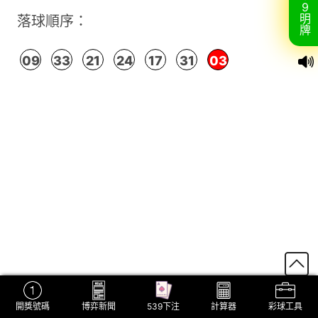
9
明
落球順序：
牌
09
33
21
24
17
31
03
開獎號碼
博弈新聞
539下注
計算器
彩球工具