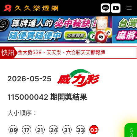
金大發539、天天樂、六合彩天天都報牌
539坐車85元可贏636！1車2812獎金21200
牌支價格挑戰市場最低價，單邊下注不限額！
2026-05-25
全館返水0.8%，返水無極限 ！
115000042 期開獎結果
大小順序：
09
17
21
24
31
33
03
5
3