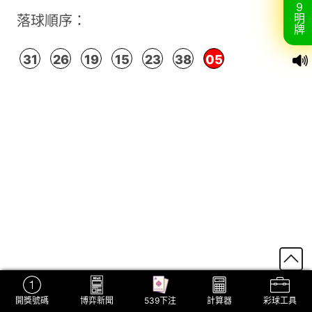
9
明
落球順序：
牌
31
26
19
15
23
38
05
開獎號碼
博弈新聞
539下注
計算器
彩球工具