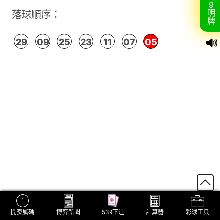
9
明
落球順序：
牌
29
09
25
23
11
07
05
開獎號碼
博弈新聞
539下注
計算器
彩球工具