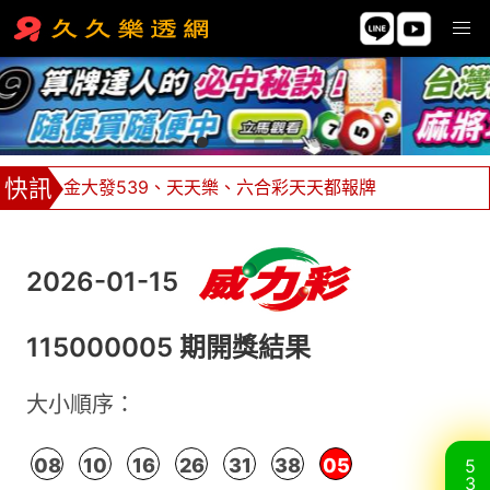
金大發539、天天樂、六合彩天天都報牌
539坐車85元可贏636！1車2812獎金21200
牌支價格挑戰市場最低價，單邊下注不限額！
2026-01-15
全館返水0.8%，返水無極限 ！
115000005 期開獎結果
大小順序：
08
10
16
26
31
38
05
5
3