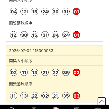
04
12
15
24
30
31
01
開獎落球順序
12
30
15
31
04
24
01
2026-07-02 115000053
開獎大小順序
02
11
13
21
22
35
03
開獎落球順序
11
13
22
02
21
35
03