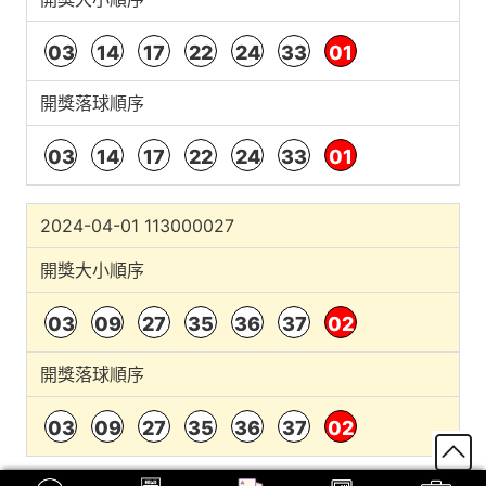
03
14
17
22
24
33
01
開獎落球順序
03
14
17
22
24
33
01
2024-04-01 113000027
開獎大小順序
03
09
27
35
36
37
02
開獎落球順序
03
09
27
35
36
37
02