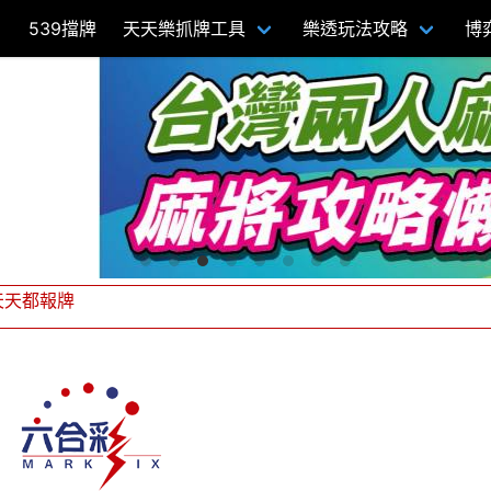
539擋牌
天天樂抓牌工具
樂透玩法攻略
博
天天都報牌
12獎金21200
限額！