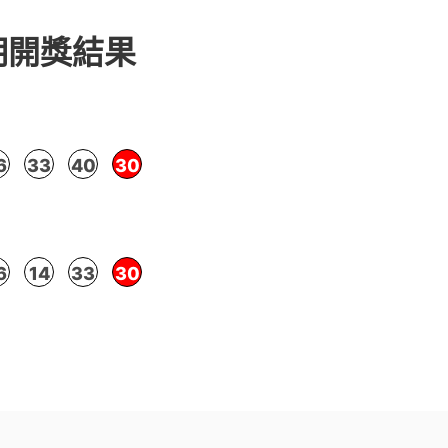
 期開獎結果
6
33
40
30
6
14
33
30