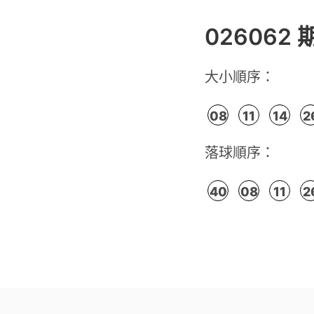
026062
大小順序：
08
11
14
2
落球順序：
40
08
11
2