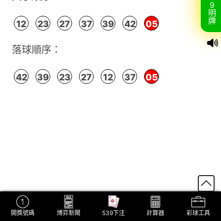
9
明
牌
12
23
27
37
39
42
05
落球順序：
42
39
23
27
12
37
05
開獎號碼
博弈新聞
539下注
計算器
彩球工具