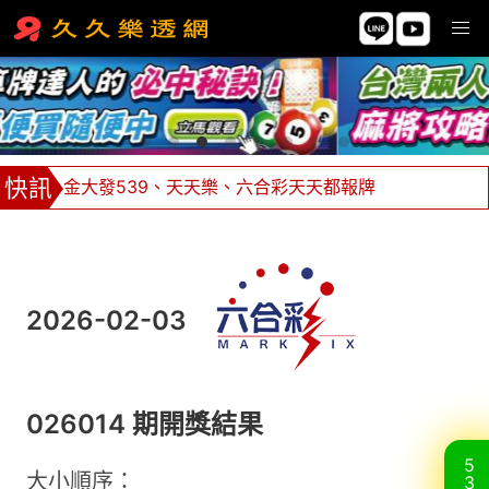
金大發539、天天樂、六合彩天天都報牌
539坐車85元可贏636！1車2812獎金21200
牌支價格挑戰市場最低價，單邊下注不限額！
全館返水0.8%，返水無極限 ！
2026-02-03
026014 期開獎結果
5
大小順序：
3