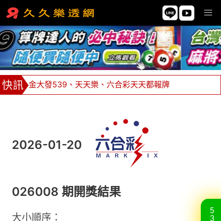
金大發539、天天樂、六合彩天天都報牌
539坐車85元可贏636！1車2812獎金21200
牌支價格挑戰市場最低價，單邊下注不限額！
全館返水0.8%，返水無極限 ！
2026-01-20
026008 期開獎結果
5
大小順序：
3