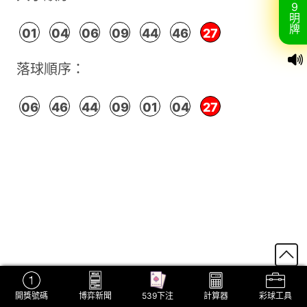
9
明
牌
01
04
06
09
44
46
27
落球順序：
06
46
44
09
01
04
27
開獎號碼
博弈新聞
539下注
計算器
彩球工具