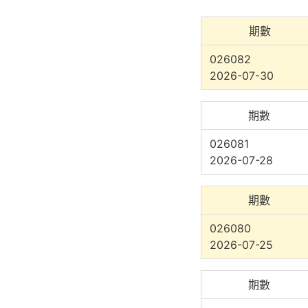
期數
026082
2026-07-30
期數
026081
2026-07-28
期數
026080
2026-07-25
期數