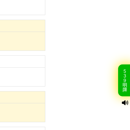
5
3
9
明
牌