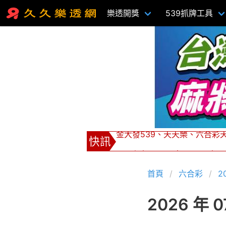
樂透開獎
539抓牌工具
539坐車85元可贏636！1車28
牌支價格挑戰市場最低價，單邊下注不
首頁
六合彩
2
全館返水0.8%，返水無極限 ！
2026 年
金大發539、天天樂、六合彩天天都報