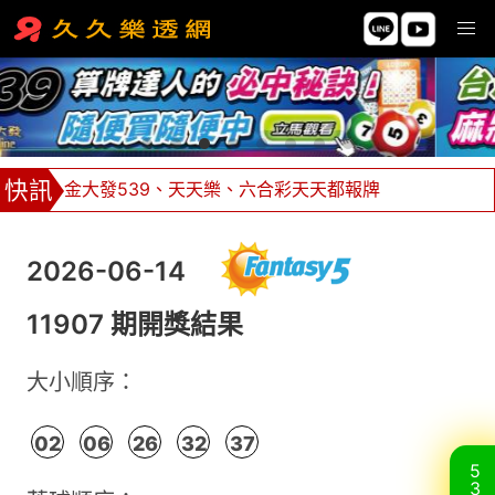
金大發539、天天樂、六合彩天天都報牌
539坐車85元可贏636！1車2812獎金21200
2026-06-14
牌支價格挑戰市場最低價，單邊下注不限額！
11907 期開獎結果
全館返水0.8%，返水無極限 ！
大小順序：
02
06
26
32
37
5
3