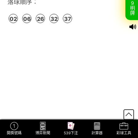
落球順序：
9
明
牌
02
06
26
32
37
開獎號碼
博弈新聞
539下注
計算器
彩球工具