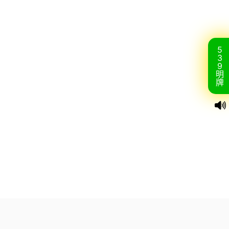
5
3
9
明
牌