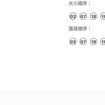
大小順序：
02
07
18
1
落球順序：
02
07
18
1