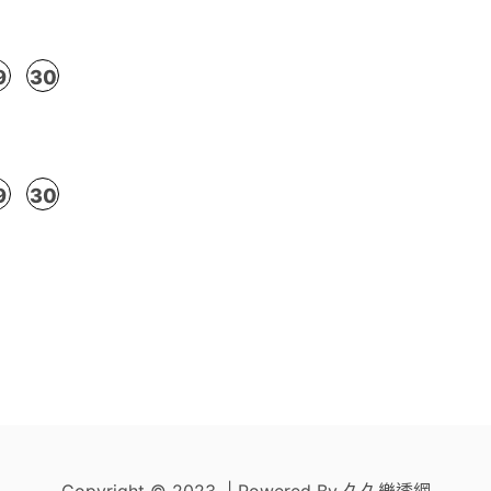
9
30
9
30