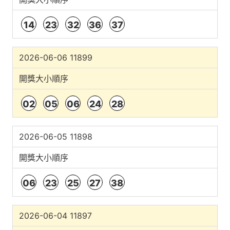
14
23
32
36
37
2026-06-06 11899
開獎大小順序
02
05
06
24
28
2026-06-05 11898
開獎大小順序
06
23
25
27
38
2026-06-04 11897