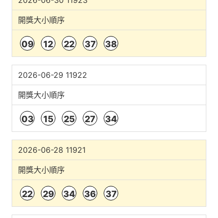
2026-06-30 11923
開獎大小順序
09
12
22
37
38
2026-06-29 11922
開獎大小順序
03
15
25
27
34
2026-06-28 11921
開獎大小順序
22
29
34
36
37