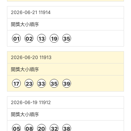
2026-06-21 11914
開獎大小順序
01
02
13
19
35
2026-06-20 11913
開獎大小順序
17
23
33
35
39
2026-06-19 11912
開獎大小順序
05
08
20
32
38