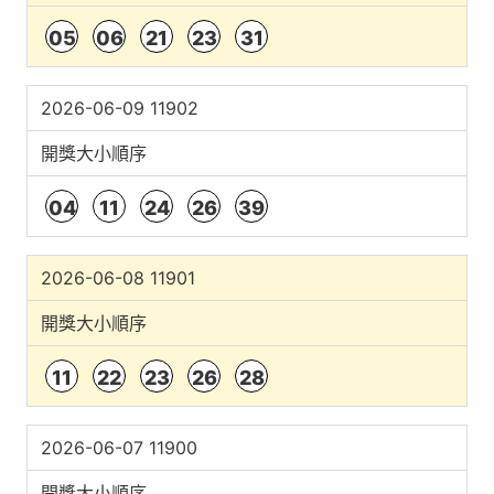
05
06
21
23
31
2026-06-09 11902
開獎大小順序
04
11
24
26
39
2026-06-08 11901
開獎大小順序
11
22
23
26
28
2026-06-07 11900
開獎大小順序