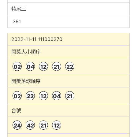
特尾三
391
2022-11-11 111000270
開獎大小順序
02
04
12
21
22
開獎落球順序
02
22
12
04
21
台號
24
42
21
12