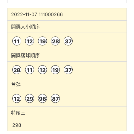
2022-11-07 111000266
開獎大小順序
11
12
19
28
37
開獎落球順序
28
11
12
19
37
台號
12
29
98
87
特尾三
298