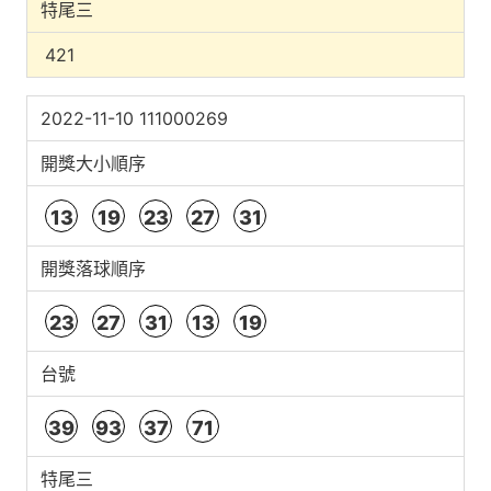
特尾三
421
2022-11-10 111000269
開獎大小順序
13
19
23
27
31
開獎落球順序
23
27
31
13
19
台號
39
93
37
71
特尾三