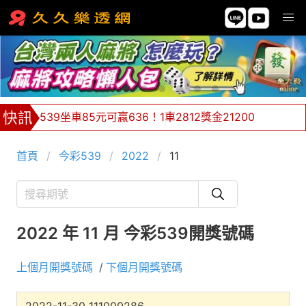
539坐車85元可贏636！1車2812獎金21200
牌支價格挑戰市場最低價，單邊下注不限額！
首頁
今彩539
2022
11
全館返水0.8%，返水無極限 ！
金大發539、天天樂、六合彩天天都報牌
2022 年 11 月 今彩539開獎號碼
上個月開獎號碼
/
下個月開獎號碼