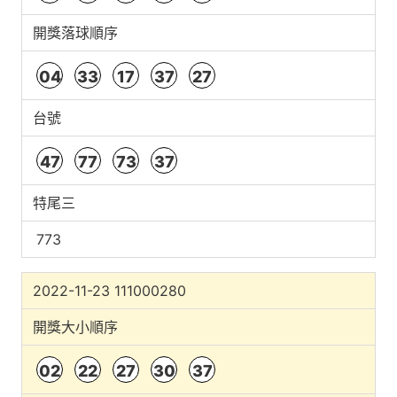
開獎落球順序
04
33
17
37
27
台號
47
77
73
37
特尾三
773
2022-11-23 111000280
開獎大小順序
02
22
27
30
37