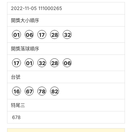
2022-11-05 111000265
開獎大小順序
01
06
17
28
32
開獎落球順序
17
01
32
28
06
台號
16
67
78
82
特尾三
678