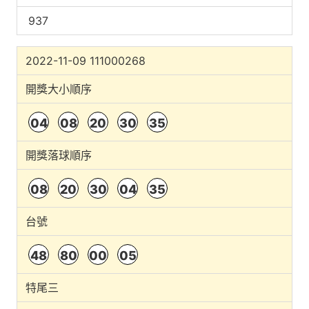
937
2022-11-09 111000268
開獎大小順序
04
08
20
30
35
開獎落球順序
08
20
30
04
35
台號
48
80
00
05
特尾三