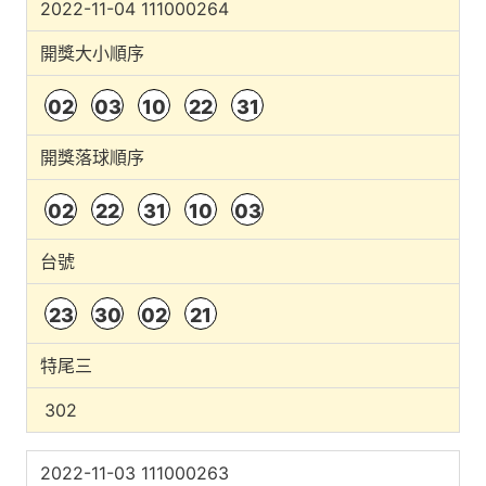
2022-11-04 111000264
開獎大小順序
02
03
10
22
31
開獎落球順序
02
22
31
10
03
台號
23
30
02
21
特尾三
302
2022-11-03 111000263