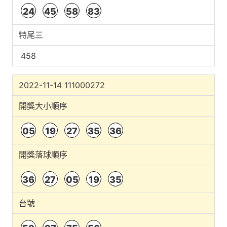
24
45
58
83
特尾三
458
2022-11-14 111000272
開獎大小順序
05
19
27
35
36
開獎落球順序
36
27
05
19
35
台號