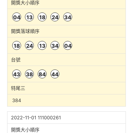
開獎大小順序
04
13
18
24
34
開獎落球順序
18
24
13
34
04
台號
43
38
84
44
特尾三
384
2022-11-01 111000261
開獎大小順序