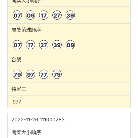
開獎大小順序
07
09
17
27
39
開獎落球順序
07
17
27
39
09
台號
79
97
77
79
特尾三
977
2022-11-26 111000283
開獎大小順序