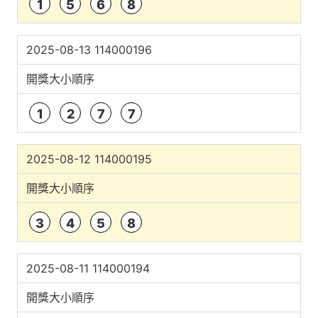
1
5
6
8
2025-08-13 114000196
開獎大小順序
1
2
7
7
2025-08-12 114000195
開獎大小順序
3
4
5
8
2025-08-11 114000194
開獎大小順序