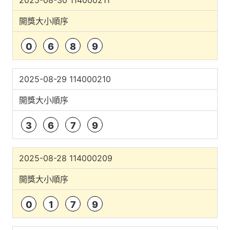
2025-08-30 114000211
開獎大小順序
0
6
8
9
2025-08-29 114000210
開獎大小順序
3
6
7
9
2025-08-28 114000209
開獎大小順序
0
1
7
9