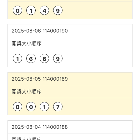
0
1
4
9
2025-08-06 114000190
開獎大小順序
1
6
6
9
2025-08-05 114000189
開獎大小順序
0
0
1
7
2025-08-04 114000188
開獎大小順序